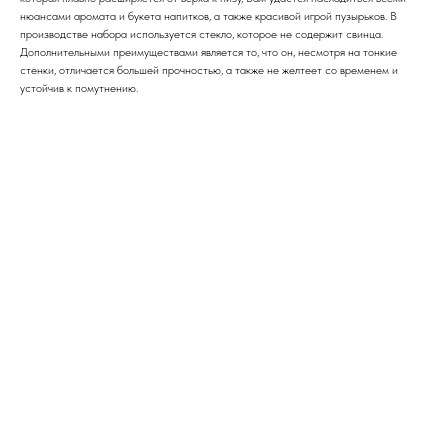
нюансами аромата и букета напитков, а также красивой игрой пузырьков. В
производстве набора используется стекло, которое не содержит свинца.
Дополнительными преимуществами является то, что он, несмотря на тонкие
стенки, отличается большей прочностью, а также не желтеет со временем и
устойчив к помутнению.