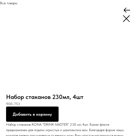
Все товары
Набор стаканов 230мл, 4шт
900-753
Добавить в корзину
Набор стаканов RONA "DRINK MASTER" 230 мл, 4шт. Бокал-флюте
предназначен для подачи игристых и шампанских вин. Благодаря форме чаши,
которая плавно расширяется от верха к низу, Вам удастся насладиться всеми