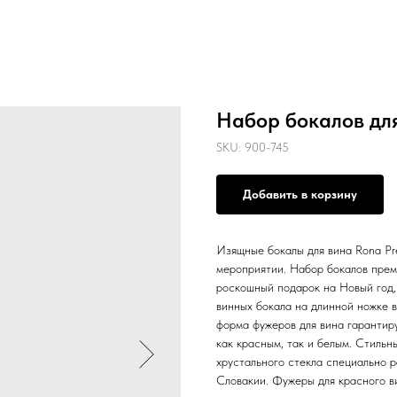
Набор бокалов дл
SKU:
900-745
Добавить в корзину
Изящные бокалы для вина Rona Pr
мероприятии. Набор бокалов прем
роскошный подарок на Новый год, 
винных бокала на длинной ножке 
форма фужеров для вина гарантиру
как красным, так и белым. Стильн
хрустального стекла специально р
Словакии. Фужеры для красного в