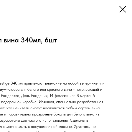
я вина 340мл, 6шт
estige 340 мл привлекают внимание на любой вечеринке или
иум-класса для белого или красного вина - потрясающий и
Рождество, День Рождения, 14 февраля или 8 марта. 6
в подарочной коробке. Изящная, специально разработанная
ет, что ценители смогут насладиться любым сортом вина,
ые и поразительно прозрачные бокалы для белого вина из
азработаны для частого использования. Сделаны в
ина можно мыть в посудомоечной машине. Хрусталь, не