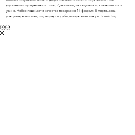
украшением праздничного стола. Идеальные для свидания и романтического
ужина. Набор подойдет в качестве подарка на 14 февраля, 8 марта, день
рождения, новоселье, годовщину свадьбы, винную вечеринку и Новый Год.
ERROR:Not found category