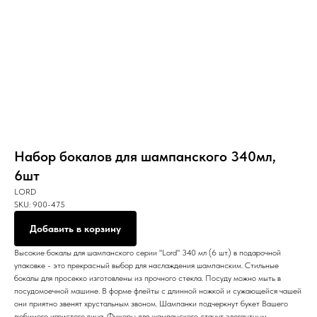
Набор бокалов для шампанского 340мл,
6шт
LORD
SKU:
900-475
Добавить в корзину
Высокие бокалы для шампанского серии "Lord" 340 мл (6 шт.) в подарочной
упаковке - это прекрасный выбор для наслаждения шампанским. Стильные
бокалы для просекко изготовлены из прочного стекла. Посуду можно мыть в
посудомоечной машине. В форме флейты с длинной ножкой и сужающейся чашей
они приятно звенят хрустальным звоном. Шампанки подчеркнут букет Вашего
любимого игристого вина. Фужеры для шампанского станут элегантным